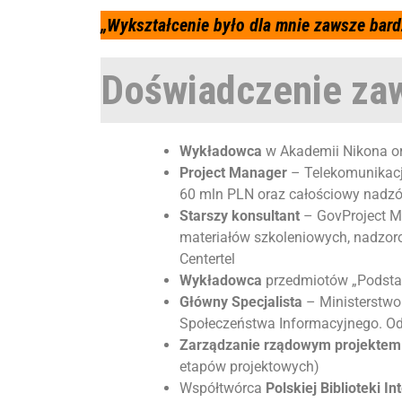
„Wykształcenie było dla mnie zawsze bar
Doświadczenie z
Wykładowca
w
Akademii Nikona
o
Project Manager
– Telekomunikacja
60 mln PLN
oraz całościowy nadzó
Starszy konsultant
–
GovProject 
materiałów szkoleniowych, nadzoro
Centertel
Wykładowca
przedmiotów „Podstaw
Główny Specjalista
–
Ministerstwo
Społeczeństwa Informacyjnego
. O
Zarządzanie rządowym projektem
etapów projektowych)
Współtwórca
Polskiej Biblioteki I