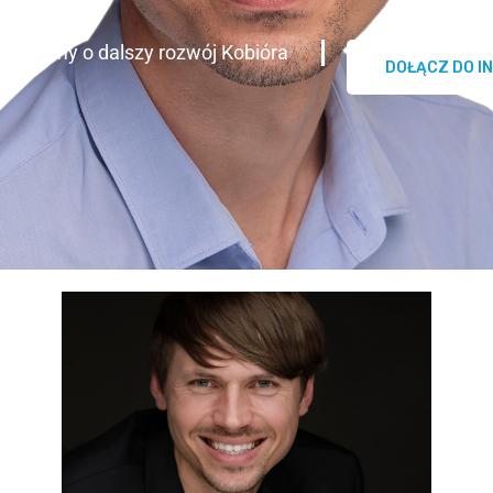
Dbamy o dalszy rozwój Kobióra
DOŁĄCZ DO I