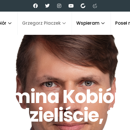
iór
Grzegorz Płaczek
Wspieram
Poseł 
Gmina Kobiór 
iedzieliście, że.