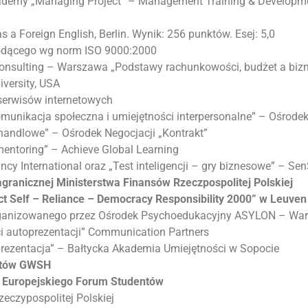
demy „Managing Project” – Management Training & Developme
s a Foreign English, Berlin. Wynik: 256 punktów. Esej: 5,0
odącego wg norm ISO 9000:2000
Consulting – Warszawa
„Podstawy rachunkowości, budżet a bizn
versity, USA
serwisów internetowych
munikacja społeczna i umiejętności interpersonalne”
– Ośrodek
 handlowe”
– Ośrodek Negocjacji „Kontrakt”
mentoring”
– Achieve Global Learning
ncy International oraz
„Test inteligencji – gry biznesowe”
– Sen
granicznej Ministerstwa Finansów Rzeczpospolitej Polskiej
ct Self – Reliance – Democracy
Responsibility 2000” w Leuven 
rganizowanego przez Ośrodek Psychoedukacyjny ASYLON – Wa
i autoprezentacji” Communication Partners
prezentacja” – Bałtycka Akademia Umiejętności w Sopocie
ntów GWSH
ns Europejskiego Forum Studentów
eczypospolitej Polskiej