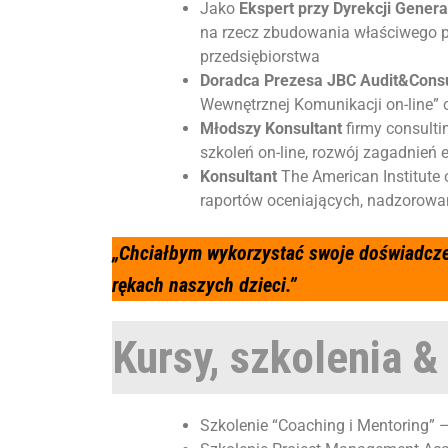
Jako
Ekspert przy Dyrekcji Genera
na rzecz zbudowania właściwego po
przedsiębiorstwa
Doradca Prezesa JBC Audit&Cons
Wewnętrznej Komunikacji on-line”
Młodszy Konsultant
firmy consult
szkoleń on-line, rozwój zagadnień
Konsultant
The American Institute 
raportów oceniających, nadzorowani
„Chciałbym wykorzystać swoje doświadczen
rękach naszych dzieci.”
Kursy, szkolenia &
Szkolenie “
Coaching i Mentoring
” 