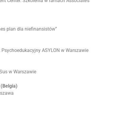
nt Center
. Szkolenia w ramach Associate’s
es plan dla niefinansistów”
 Psychoedukacyjny ASYLON w Warszawie
Sus w Warszawie
(Belgia)
rszawa