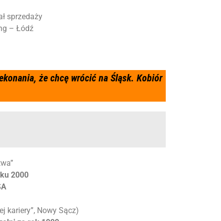
ał sprzedaży
ng – Łódź
ekonania, że chcę wrócić na Śląsk. Kobiór
twa”
oku 2000
SA
j kariery”, Nowy Sącz)