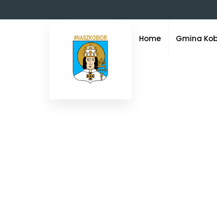
Home
Gmina Kob
w