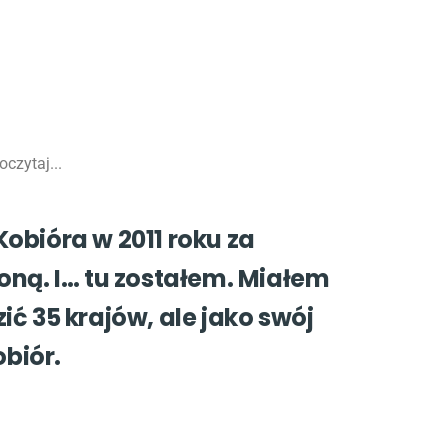
czytaj...
obióra w 2011 roku za
oną. I… tu zostałem. Miałem
ić 35 krajów, ale jako swój
biór.