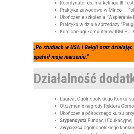
Koordynator ds. marketingu III Fe
Praktyka zawodowa w Minco – Polsk
Ukończenie szkolenia
“Wspieranie
Praktyka w dziale sprzedaży “Peug
Kurs obsługi komputerów IBM PC: 
„Po studiach w USA i Belgii oraz działają
spełnił moje marzenie.”
Działalność dodat
Laureat Ogólnopolskiego Konkursu 
Otrzymanie nagrody Rektora Górno
Ukończenie półrocznego kursu pr
Stypendysta
Fundacji Edukacyjnej 
Zwycięzca
ogólnopolskiego konkurs