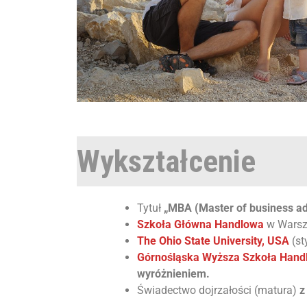
Wykształcenie
Tytuł
„MBA (Master of business ad
Szkoła Główna Handlowa
w Warsz
The Ohio State University, USA
(st
Górnośląska Wyższa Szkoła Hand
wyróżnieniem.
Świadectwo dojrzałości (matura)
z