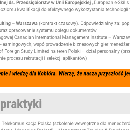
lnej ds. Przedsiębiorstw w Unii Europejskiej
„European e-Skills
ziomu kwalifikacji do efektywnego wykorzystania technologii t
ulting – Warszawa
(kontrakt czasowy). Odpowiedzialny za: po
 oraz opracowanie systemu obiegu dokumentów
ingowej
Canadian International Management Institute – Warsza
 e-learningowych, współprowadzenie biznesowych gier menedżers
of Foreign Study Limited na teren Polski
– dział personalny (pr
e procesu rekrutacji i selekcji aplikantów)
ie i wiedzę dla Kobióra. Wierzę, że nasza przyszłość je
 praktyki
– Telekomunikacja Polska (szkolenie wewnętrzne dla menedżeró