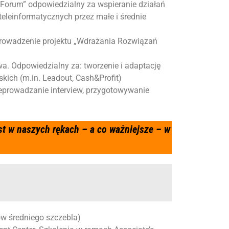
 Forum” odpowiedzialny za wspieranie działań
eleinformatycznych przez małe i średnie
prowadzenie projektu „Wdrażania Rozwiązań
wa
. Odpowiedzialny za: tworzenie i adaptację
kich (m.in. Leadout, Cash&Profit)
zeprowadzanie interview, przygotowywanie
st w naszych rękach – a co ważniejsze – w
w średniego szczebla)