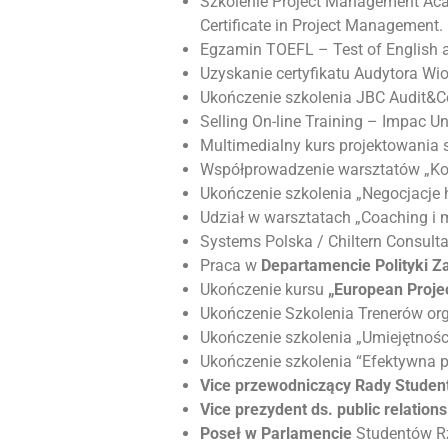
Szkolenie
Project Management Aca
Certificate in Project Management.
Egzamin TOEFL
– Test of English a
Uzyskanie certyfikatu
Audytora Wi
Ukończenie szkolenia JBC Audit&
Selling On-line Training
– Impac Uni
Multimedialny kurs projektowania 
Współprowadzenie warsztatów
„Ko
Ukończenie szkolenia
„Negocjacje
Udział w warsztatach
„Coaching i 
Systems Polska / Chiltern Consulta
Praca w
Departamencie Polityki Za
Ukończenie kursu
„European Proje
Ukończenie Szkolenia Trenerów o
Ukończenie szkolenia „Umiejętnośc
Ukończenie szkolenia “Efektywna 
Vice przewodniczący Rady Stude
Vice prezydent ds. public relatio
Poseł w Parlamencie
Studentów Rz