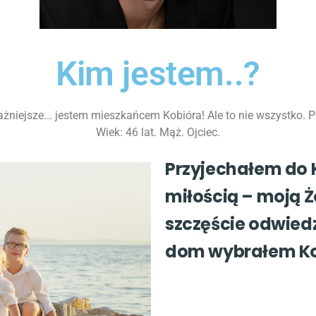
Kim jestem..?
żniejsze... jestem mieszkańcem Kobióra! Ale to nie wszystko. Po
Wiek: 46 lat.
Mąż. Ojciec.
Przyjechałem do K
miłością – moją Ż
szczęście odwiedz
dom wybrałem Ko