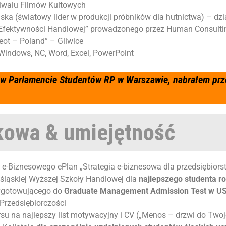
stiwalu Filmów Kultowych
a (światowy lider w produkcji próbników dla hutnictwa) – dzi
 Efektywności Handlowej”
prowadzonego przez Human Consulti
eot – Poland” – Gliwice
Windows, NC, Word, Excel, PowerPoint
c w Parlamencie Studentów RP w Warszawie, nabrałem prz
kowa & umiejętność
e-Biznesowego ePlan „Strategia e-biznesowa dla przedsiębiors
śląskiej Wyższej Szkoły Handlowej dla
najlepszego studenta r
zygotowującego do
Graduate Management Admission Test w U
Przedsiębiorczości
u na najlepszy list motywacyjny i CV („Menos – drzwi do Twoje