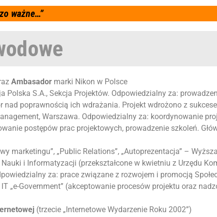
dzo ważne…”
awodowe
raz
Ambasador
marki Nikon w Polsce
 Polska S.A., Sekcja Projektów. Odpowiedzialny za:
prowadzeni
r nad poprawnością ich wdrażania. Projekt wdrożono z sukces
Management
, Warszawa. Odpowiedzialny za: koordynowanie pro
wanie postępów prac projektowych, prowadzenie szkoleń. Główn
y marketingu”, „Public Relations”, „Autoprezentacja” –
Wyższa
 Nauki i Informatyzacji
(przekształcone w kwietniu z Urzędu K
dpowiedzialny za: prace związane z rozwojem i promocją Społ
IT „e-Government”
(akceptowanie procesów projektu oraz nadz
nternetowej
(trzecie „Internetowe Wydarzenie Roku 2002”)