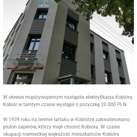
W okresie międzywojennym nastąpiła elektryfikacja Kobióra.
Kobiór w tamtym czasie wystąpił o pożyczkę 20 000 PLN.
W 1939 roku na terenie tartaku w Kobiórze zakwaterowano
pluton saperów, którzy mięli chronić Kobióra. W czasie
okupacji niemieckiej większość mieszkańców Kobióra