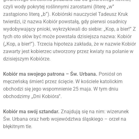
czyli wody pokrytej roślinnymi zarostami (literę „w”
zastąpiono literą „b”). Kobiórski nauczyciel Tadeusz Kruk
twierdzi, iż nazwa Kobiór powstałą, gdy pierwsi osadnicy
wydobywający pnioki, wykrzykiwali do siebie: „Kop, a bier!” Z
tych oto słów być może powstała dzisiejsza nazwa: Kobiór
(„Kop, a bier!”). Trzecia hipoteza zakłada, że w nazwie Kobiór
zawarty jest kobierzec utworzony przez kwiaty na polanie w
dzisiejszym Kobiórze.
Kobiór ma swojego patrona – Św. Urbana.
Poniósł on
męczeńską śmierć przez ścięcie. W kościele katolickim
obchodzi się jego wspomnienie 25 maja. W tym dniu
obchodzimy „Dni Kobióra”.
Kobiór ma swój sztandar.
Znajdują się na nim: wizerunek
Św. Urbana oraz herb województwa śląskiego – orzeł na
błękitnym tle.